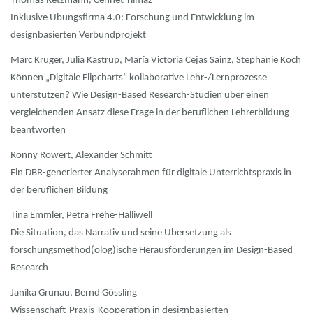
Thomas Retzmann, Cennet Yilmaz
Inklusive Übungsfirma 4.0: Forschung und Entwicklung im
designbasierten Verbundprojekt
Marc Krüger, Julia Kastrup, María Victoria Cejas Sainz, Stephanie Koch
Können „Digitale Flipcharts“ kollaborative Lehr-/Lernprozesse
unterstützen? Wie Design-Based Research-Studien über einen
vergleichenden Ansatz diese Frage in der beruflichen Lehrerbildung
beantworten
Ronny Röwert, Alexander Schmitt
Ein DBR-generierter Analyserahmen für digitale Unterrichtspraxis in
der beruflichen Bildung
Tina Emmler, Petra Frehe-Halliwell
Die Situation, das Narrativ und seine Übersetzung als
forschungsmethod(olog)ische Herausforderungen im Design-Based
Research
Janika Grunau, Bernd Gössling
Wissenschaft-Praxis-Kooperation in designbasierten